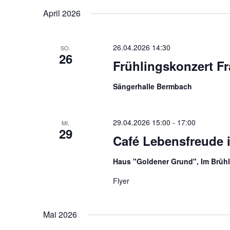
Navigation
wählen.
Schlüsselwort.
April 2026
26.04.2026 14:30
SO.
26
Frühlingskonzert F
Sängerhalle Bermbach
29.04.2026 15:00
-
17:00
MI.
29
Café Lebensfreude 
Haus "Goldener Grund", Im Brüh
Flyer
Mai 2026