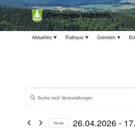
Gemeinde Waldems
Zum
Inhalt
springen
Aktuelles
Rathaus
Gremien
Bü
Veranstaltungen
Bitte
Suche
Schlüsselwort
eingeben.
und
Suche
26.04.2026
 - 
17
Heute
Ansichten,
nach
Datum
Veranstaltungen