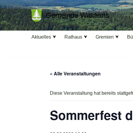
Gemeinde Waldems
Zum
Inhalt
springen
Aktuelles
Rathaus
Gremien
Bü
« Alle Veranstaltungen
Diese Veranstaltung hat bereits stattge
Sommerfest d