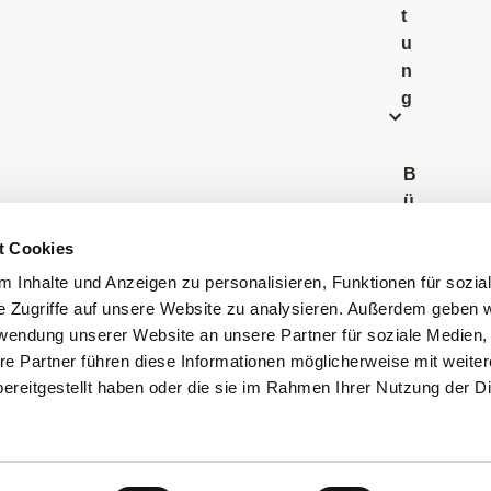
t
u
n
g
B
ü
r
t Cookies
g
 Inhalte und Anzeigen zu personalisieren, Funktionen für sozia
e
e Zugriffe auf unsere Website zu analysieren. Außerdem geben w
r
rwendung unserer Website an unsere Partner für soziale Medien
b
re Partner führen diese Informationen möglicherweise mit weite
ü
ereitgestellt haben oder die sie im Rahmen Ihrer Nutzung der D
r
o