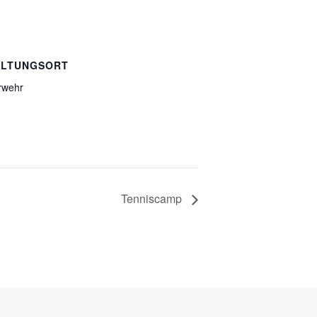
ALTUNGSORT
rwehr
Tenniscamp