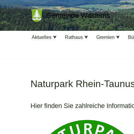
Gemeinde Waldems
Zum
Inhalt
springen
Aktuelles
Rathaus
Gremien
Bü
Naturpark Rhein-Taunu
Hier finden Sie zahlreiche Informa