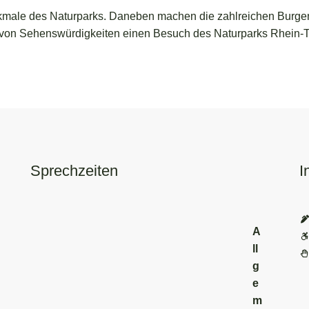
male des Naturparks. Daneben machen die zahlreichen Burgen, 
le von Sehenswürdigkeiten einen Besuch des Naturparks Rhein-
Sprechzeiten
I
A
ll
g
e
m