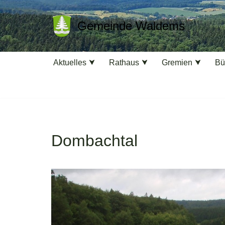
Gemeinde Waldems
Zum
Inhalt
springen
Aktuelles
Rathaus
Gremien
Bü
Dombachtal