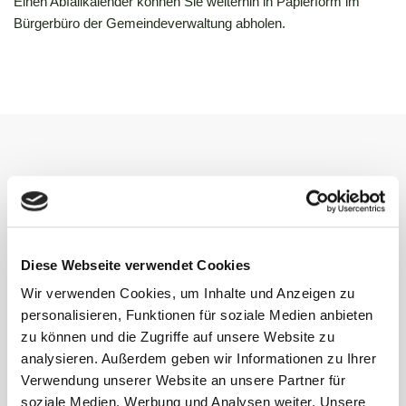
Einen Abfallkalender können Sie weiterhin in Papierform im
Bürgerbüro der Gemeindeverwaltung abholen.
Kontakt
Gemeinde Waldems
Diese Webseite verwendet Cookies
Rathaus (Gemeindeverwaltung)
Wir verwenden Cookies, um Inhalte und Anzeigen zu
Schulgasse 2
personalisieren, Funktionen für soziale Medien anbieten
65529 Waldems-Esch
zu können und die Zugriffe auf unsere Website zu
analysieren. Außerdem geben wir Informationen zu Ihrer
06126 592-0
Verwendung unserer Website an unsere Partner für
bgm@gemeinde-waldems.de
soziale Medien, Werbung und Analysen weiter. Unsere