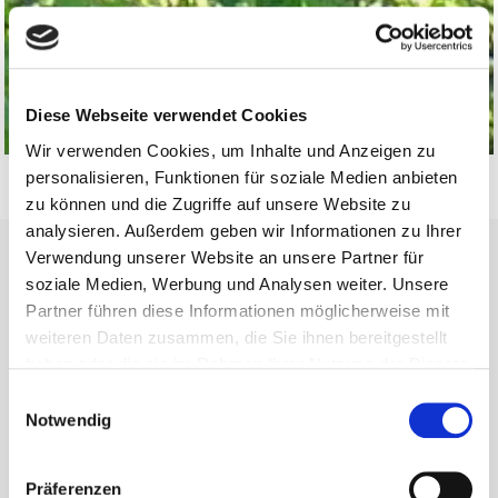
Diese Webseite verwendet Cookies
Wir verwenden Cookies, um Inhalte und Anzeigen zu
personalisieren, Funktionen für soziale Medien anbieten
zu können und die Zugriffe auf unsere Website zu
analysieren. Außerdem geben wir Informationen zu Ihrer
Verwendung unserer Website an unsere Partner für
soziale Medien, Werbung und Analysen weiter. Unsere
Kontakt
Partner führen diese Informationen möglicherweise mit
weiteren Daten zusammen, die Sie ihnen bereitgestellt
haben oder die sie im Rahmen Ihrer Nutzung der Dienste
Gemeinde Waldems
gesammelt haben.
Einwilligungsauswahl
Rathaus (Gemeindeverwaltung)
Notwendig
Schulgasse 2
65529 Waldems-Esch
Präferenzen