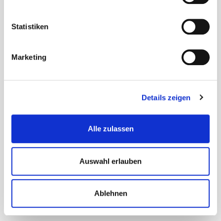
06126 592-0
Statistiken
bgm@gemeinde-waldems.de
Marketing
Details zeigen
Sprechzeiten
Alle zulassen
A
Auswahl erlauben
ll
g
e
Ablehnen
m
ei