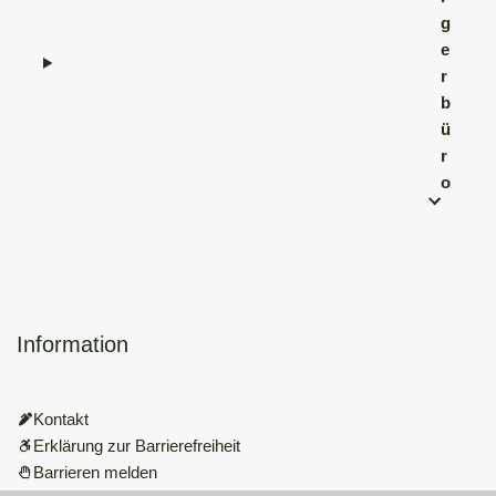
g
e
r
b
ü
r
o
Information
Kontakt
Erklärung zur Barrierefreiheit
Barrieren melden