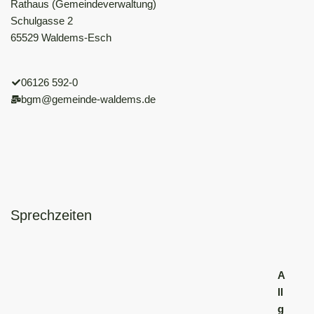
Rathaus (Gemeindeverwaltung)
Schulgasse 2
65529 Waldems-Esch
06126 592-0
bgm@gemeinde-waldems.de
Sprechzeiten
A
ll
g