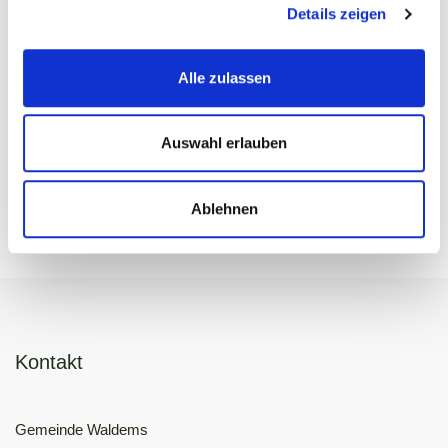
Details zeigen
Bei Waldems beginnt der Hochtaunus mit seinem gesunden
Schon- und Reizklima und einem ausgedehnten Naturpark.
Alle zulassen
Umwelt, Luft und Bachläufe sind hier noch in Ordnung und bei
Wanderungen kann man sich an einer reichen und intakten Tier-
und Pflanzenwelt erfreuen. Mit einer landschaftlich reizvollen
Auswahl erlauben
Umgebung ist Waldems zum Wandern und Erholen der
geeignete Platz.
Ablehnen
Kontakt
Gemeinde Waldems