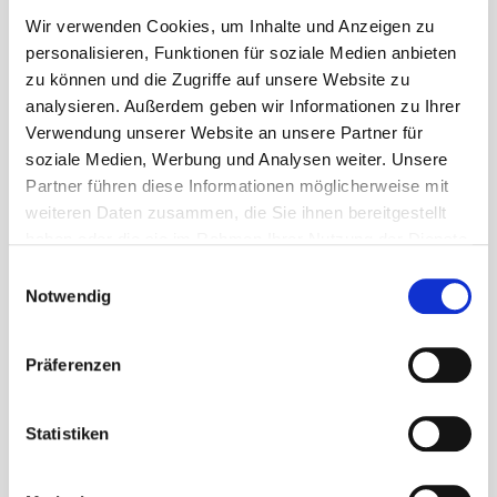
Wir verwenden Cookies, um Inhalte und Anzeigen zu
personalisieren, Funktionen für soziale Medien anbieten
Kontakt
zu können und die Zugriffe auf unsere Website zu
analysieren. Außerdem geben wir Informationen zu Ihrer
Verwendung unserer Website an unsere Partner für
Gemeinde Waldems
soziale Medien, Werbung und Analysen weiter. Unsere
Rathaus (Gemeindeverwaltung)
Partner führen diese Informationen möglicherweise mit
Schulgasse 2
weiteren Daten zusammen, die Sie ihnen bereitgestellt
65529 Waldems-Esch
haben oder die sie im Rahmen Ihrer Nutzung der Dienste
gesammelt haben.
Einwilligungsauswahl
06126 592-0
Notwendig
bgm@gemeinde-waldems.de
Präferenzen
Statistiken