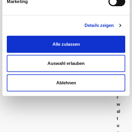
Sprechzeiten
Marketing
Details zeigen
A
ll
g
Alle zulassen
e
m
ei
Auswahl erlauben
n
e
Ablehnen
V
e
r
w
al
t
u