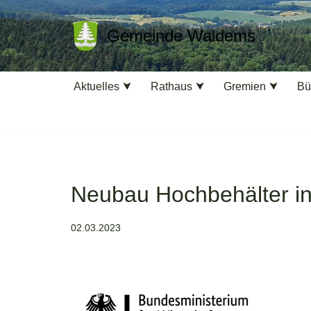
Gemeinde Waldems
Zum
Inhalt
springen
Aktuelles
Rathaus
Gremien
Bü
Neubau Hochbehälter i
02.03.2023