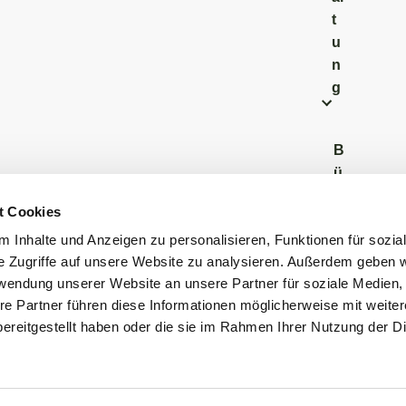
t
u
n
g
B
ü
r
t Cookies
g
 Inhalte und Anzeigen zu personalisieren, Funktionen für sozia
e
e Zugriffe auf unsere Website zu analysieren. Außerdem geben w
r
rwendung unserer Website an unsere Partner für soziale Medien
b
re Partner führen diese Informationen möglicherweise mit weite
ü
ereitgestellt haben oder die sie im Rahmen Ihrer Nutzung der D
r
o