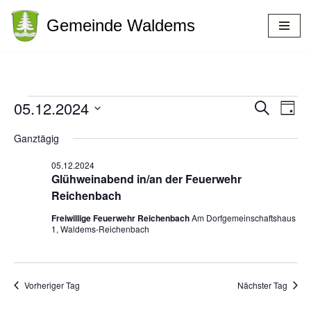
Gemeinde Waldems
Zum
Inhalt
springen
05.12.2024
Veranstal
Suche
Vera
Tag
Ansi
Datum
Suche
Ganztägig
Navi
wählen.
und
05.12.2024
Ansichten
Glühweinabend in/an der Feuerwehr
Navigatio
Reichenbach
Freiwillige Feuerwehr Reichenbach
Am Dorfgemeinschaftshaus
1, Waldems-Reichenbach
Vorheriger Tag
Nächster Tag