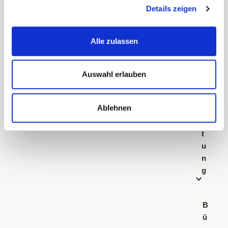
Details zeigen
e
m
ei
Alle zulassen
n
e
V
Auswahl erlauben
e
r
Ablehnen
w
al
t
u
n
g
B
ü