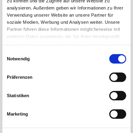
zu können und die Zugriffe auf unsere Website zu
Rathaus (Gemeindeverwaltung)
analysieren. Außerdem geben wir Informationen zu Ihrer
Schulgasse 2
Verwendung unserer Website an unsere Partner für
65529 Waldems-Esch
soziale Medien, Werbung und Analysen weiter. Unsere
Partner führen diese Informationen möglicherweise mit
weiteren Daten zusammen, die Sie ihnen bereitgestellt
06126 592-0
haben oder die sie im Rahmen Ihrer Nutzung der Dienste
bgm@gemeinde-waldems.de
gesammelt haben.
Einwilligungsauswahl
Notwendig
Präferenzen
Sprechzeiten
Statistiken
Marketing
A
ll
g