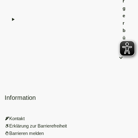
r
g
e
r
b
ü
r
o
Information
Kontakt
Erklärung zur Barrierefreiheit
Barrieren melden