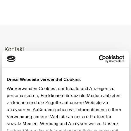
Kontakt
Gemeinde Waldems
Rathaus (Gemeindeverwaltung)
Diese Webseite verwendet Cookies
Schulgasse 2
Wir verwenden Cookies, um Inhalte und Anzeigen zu
65529 Waldems-Esch
personalisieren, Funktionen für soziale Medien anbieten
zu können und die Zugriffe auf unsere Website zu
06126 592-0
analysieren. Außerdem geben wir Informationen zu Ihrer
bgm@gemeinde-waldems.de
Verwendung unserer Website an unsere Partner für
soziale Medien, Werbung und Analysen weiter. Unsere
Partner führen diese Informationen möglicherweise mit