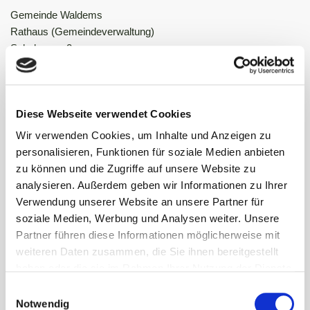
Gemeinde Waldems
Rathaus (Gemeindeverwaltung)
Schulgasse 2
65529 Waldems-Esch
06126 592-0
Diese Webseite verwendet Cookies
bgm@gemeinde-waldems.de
Wir verwenden Cookies, um Inhalte und Anzeigen zu
personalisieren, Funktionen für soziale Medien anbieten
zu können und die Zugriffe auf unsere Website zu
analysieren. Außerdem geben wir Informationen zu Ihrer
Verwendung unserer Website an unsere Partner für
soziale Medien, Werbung und Analysen weiter. Unsere
Partner führen diese Informationen möglicherweise mit
Sprechzeiten
weiteren Daten zusammen, die Sie ihnen bereitgestellt
haben oder die sie im Rahmen Ihrer Nutzung der Dienste
gesammelt haben.
Einwilligungsauswahl
A
Notwendig