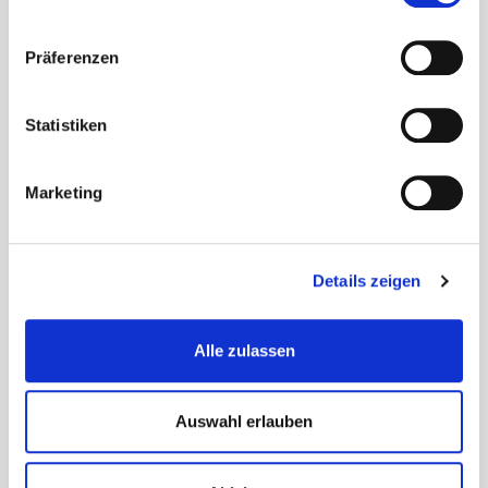
ll
g
Präferenzen
e
m
ei
Statistiken
n
e
Marketing
V
e
r
w
Details zeigen
al
t
u
Alle zulassen
n
g
Auswahl erlauben
B