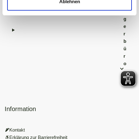
Ablehnen
ü
r
g
e
r
b
ü
r
o
Information
Kontakt
Erklärung zur Barrierefreiheit