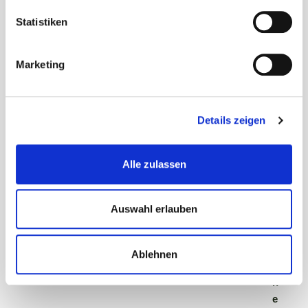
bgm@gemeinde-waldems.de
Statistiken
Marketing
Details zeigen
Sprechzeiten
Alle zulassen
A
ll
Auswahl erlauben
g
e
m
Ablehnen
ei
n
e