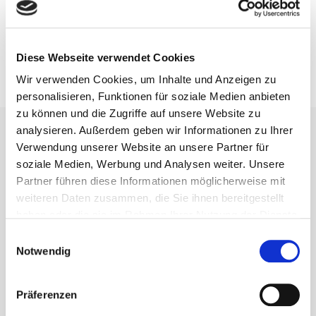
Diese Webseite verwendet Cookies
Wir verwenden Cookies, um Inhalte und Anzeigen zu
personalisieren, Funktionen für soziale Medien anbieten
zu können und die Zugriffe auf unsere Website zu
analysieren. Außerdem geben wir Informationen zu Ihrer
Verwendung unserer Website an unsere Partner für
soziale Medien, Werbung und Analysen weiter. Unsere
Kontakt
Partner führen diese Informationen möglicherweise mit
weiteren Daten zusammen, die Sie ihnen bereitgestellt
Gemeinde Waldems
haben oder die sie im Rahmen Ihrer Nutzung der Dienste
Rathaus (Gemeindeverwaltung)
gesammelt haben.
Einwilligungsauswahl
Schulgasse 2
Notwendig
65529 Waldems-Esch
Präferenzen
06126 592-0