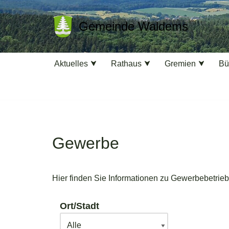
Gemeinde Waldems
Zum
Inhalt
springen
Aktuelles
Rathaus
Gremien
Bü
Gewerbe
Hier finden Sie Informationen zu Gewerbebetrie
Ort/Stadt