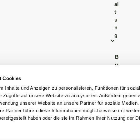
al
t
u
n
g
B
ü
r
t Cookies
g
 Inhalte und Anzeigen zu personalisieren, Funktionen für sozia
e
e Zugriffe auf unsere Website zu analysieren. Außerdem geben w
r
rwendung unserer Website an unsere Partner für soziale Medien
b
re Partner führen diese Informationen möglicherweise mit weite
ü
ereitgestellt haben oder die sie im Rahmen Ihrer Nutzung der D
r
o