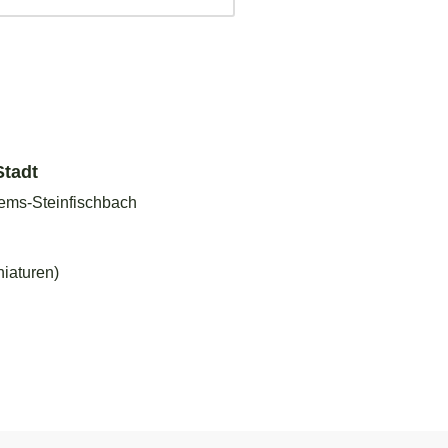
Stadt
ems-Steinfischbach
niaturen)