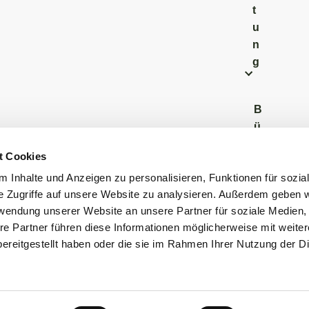
t
u
n
g
B
ü
r
t Cookies
g
 Inhalte und Anzeigen zu personalisieren, Funktionen für sozia
e
e Zugriffe auf unsere Website zu analysieren. Außerdem geben w
r
rwendung unserer Website an unsere Partner für soziale Medien
b
re Partner führen diese Informationen möglicherweise mit weite
ü
ereitgestellt haben oder die sie im Rahmen Ihrer Nutzung der D
r
o