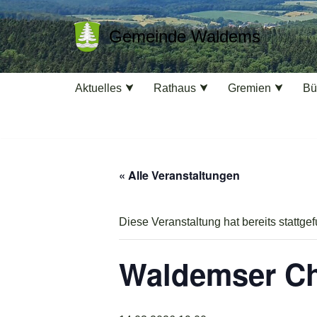
Gemeinde Waldems
Zum
Inhalt
springen
Aktuelles
Rathaus
Gremien
Bü
« Alle Veranstaltungen
Diese Veranstaltung hat bereits stattge
Waldemser Ch