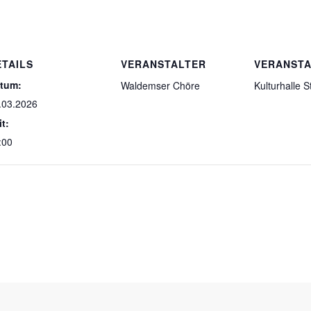
ETAILS
VERANSTALTER
VERANST
tum:
Waldemser Chöre
Kulturhalle S
.03.2026
it:
:00