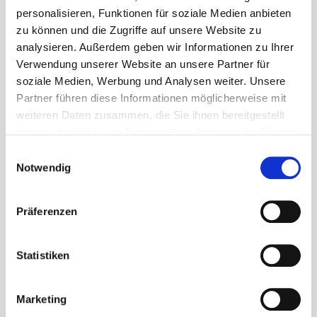
personalisieren, Funktionen für soziale Medien anbieten
zu können und die Zugriffe auf unsere Website zu
analysieren. Außerdem geben wir Informationen zu Ihrer
Gemeinde Waldems
Verwendung unserer Website an unsere Partner für
Rathaus (Gemeindeverwaltung)
soziale Medien, Werbung und Analysen weiter. Unsere
Schulgasse 2
Partner führen diese Informationen möglicherweise mit
65529 Waldems-Esch
weiteren Daten zusammen, die Sie ihnen bereitgestellt
haben oder die sie im Rahmen Ihrer Nutzung der Dienste
06126 592-0
gesammelt haben.
Einwilligungsauswahl
bgm@gemeinde-waldems.de
Notwendig
Präferenzen
Statistiken
Sprechzeiten
Marketing