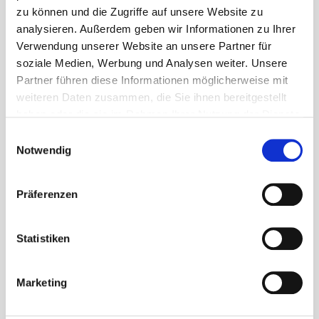
Gemeinde Waldems
zu können und die Zugriffe auf unsere Website zu
Rathaus (Gemeindeverwaltung)
analysieren. Außerdem geben wir Informationen zu Ihrer
Schulgasse 2
Verwendung unserer Website an unsere Partner für
65529 Waldems-Esch
soziale Medien, Werbung und Analysen weiter. Unsere
Partner führen diese Informationen möglicherweise mit
weiteren Daten zusammen, die Sie ihnen bereitgestellt
06126 592-0
haben oder die sie im Rahmen Ihrer Nutzung der Dienste
bgm@gemeinde-waldems.de
gesammelt haben.
Einwilligungsauswahl
Notwendig
Präferenzen
Statistiken
Sprechzeiten
Marketing
A