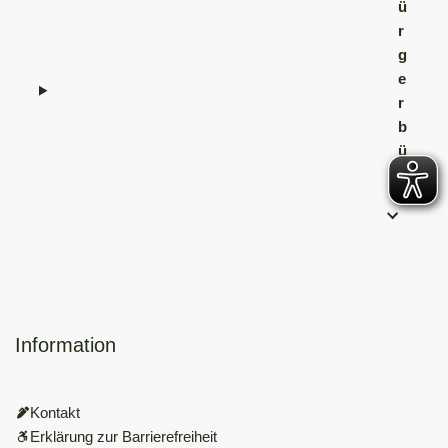
ü
r
g
e
r
b
ü
r
o
Information
Kontakt
Erklärung zur Barrierefreiheit