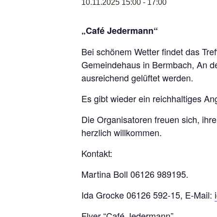
10.11.2025 15:00
-
17:00
„Café Jedermann“
Bei schönem Wetter findet das Treff
Gemeindehaus in Bermbach, An de
ausreichend gelüftet werden.
Es gibt wieder ein reichhaltiges A
Die Organisatoren freuen sich, ihr
herzlich willkommen.
Kontakt:
Martina Boll 06126 989195.
Ida Grocke 06126 592-15, E-Mail:
Flyer “Café Jedermann”