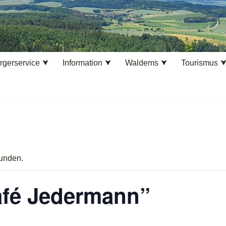
rgerservice
Information
Waldems
Tourismus
funden.
afé Jedermann”