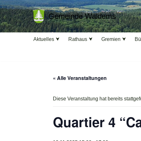
Gemeinde Waldems
Zum
Inhalt
springen
Aktuelles
Rathaus
Gremien
Bü
« Alle Veranstaltungen
Diese Veranstaltung hat bereits stattge
Quartier 4 “C