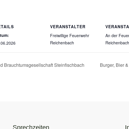
ETAILS
VERANSTALTER
VERANST
tum:
Freiwillige Feuerwehr
An der Feue
Reichenbach
Reichenbac
.06.2026
 Brauchtumsgesellschaft Steinfischbach
Burger, Bier 
Sprechzeiten
I