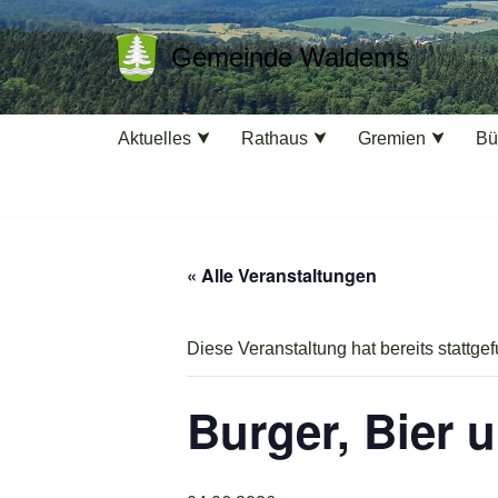
Gemeinde Waldems
Zum
Inhalt
springen
Aktuelles
Rathaus
Gremien
Bü
« Alle Veranstaltungen
Diese Veranstaltung hat bereits stattge
Burger, Bier 