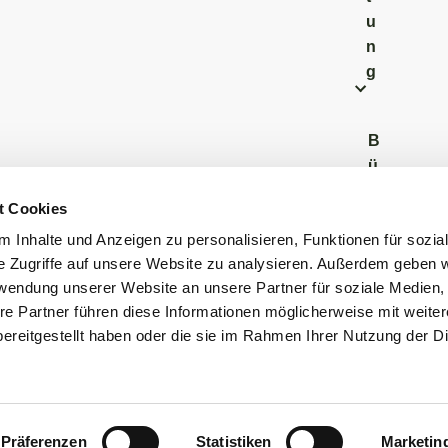
u
n
g
B
ü
r
t Cookies
g
 Inhalte und Anzeigen zu personalisieren, Funktionen für sozia
e
e Zugriffe auf unsere Website zu analysieren. Außerdem geben w
r
rwendung unserer Website an unsere Partner für soziale Medien
b
re Partner führen diese Informationen möglicherweise mit weite
ü
ereitgestellt haben oder die sie im Rahmen Ihrer Nutzung der D
r
o
Präferenzen
Statistiken
Marketin