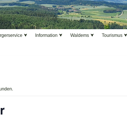
rgerservice
Information
Waldems
Tourismus
funden.
r