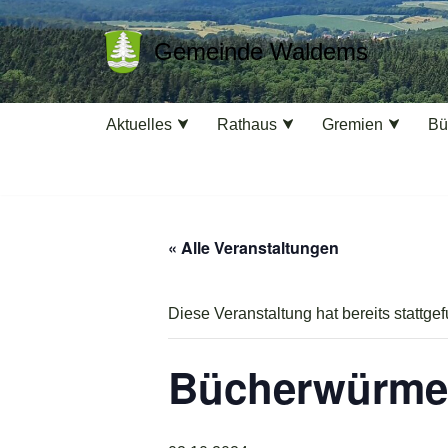
Gemeinde Waldems
Zum
Inhalt
springen
Aktuelles
Rathaus
Gremien
Bü
« Alle Veranstaltungen
Diese Veranstaltung hat bereits stattge
Bücherwürme