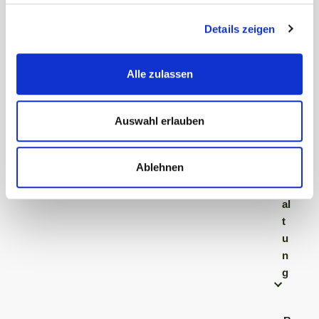
ll
Details zeigen
g
e
m
Alle zulassen
ei
n
e
Auswahl erlauben
V
e
Ablehnen
r
w
al
t
u
n
g