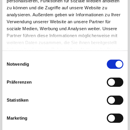
personalisieren, Funktionen für soziale Medien anbieten
zu können und die Zugriffe auf unsere Website zu
Gemeinde Waldems
analysieren. Außerdem geben wir Informationen zu Ihrer
Rathaus (Gemeindeverwaltung)
Verwendung unserer Website an unsere Partner für
Schulgasse 2
soziale Medien, Werbung und Analysen weiter. Unsere
65529 Waldems-Esch
Partner führen diese Informationen möglicherweise mit
weiteren Daten zusammen, die Sie ihnen bereitgestellt
haben oder die sie im Rahmen Ihrer Nutzung der Dienste
06126 592-0
gesammelt haben.
bgm@gemeinde-waldems.de
Einwilligungsauswahl
Notwendig
Präferenzen
Statistiken
Sprechzeiten
Marketing
A