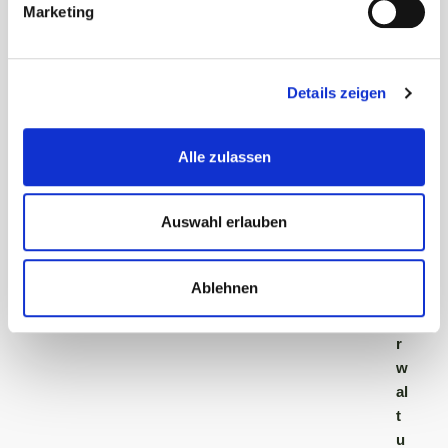
Marketing
Sprechzeiten
Details zeigen
A
ll
g
Alle zulassen
e
m
Auswahl erlauben
ei
n
e
Ablehnen
V
e
r
w
al
t
u