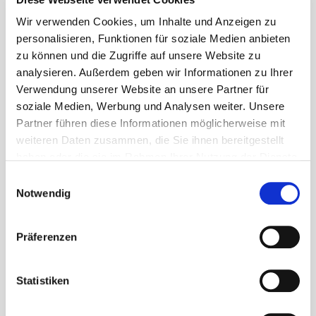
Wir verwenden Cookies, um Inhalte und Anzeigen zu
personalisieren, Funktionen für soziale Medien anbieten
Kontakt
zu können und die Zugriffe auf unsere Website zu
analysieren. Außerdem geben wir Informationen zu Ihrer
Verwendung unserer Website an unsere Partner für
Gemeinde Waldems
soziale Medien, Werbung und Analysen weiter. Unsere
Rathaus (Gemeindeverwaltung)
Partner führen diese Informationen möglicherweise mit
Schulgasse 2
weiteren Daten zusammen, die Sie ihnen bereitgestellt
65529 Waldems-Esch
haben oder die sie im Rahmen Ihrer Nutzung der Dienste
gesammelt haben.
Einwilligungsauswahl
Notwendig
06126 592-0
bgm@gemeinde-waldems.de
Präferenzen
Statistiken