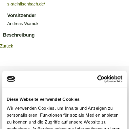
s-steinfischbach.de/
Vorsitzender
Andreas Warnck
Beschreibung
Zurück
Kontakt
Diese Webseite verwendet Cookies
Wir verwenden Cookies, um Inhalte und Anzeigen zu
Gemeinde Waldems
personalisieren, Funktionen für soziale Medien anbieten
Rathaus (Gemeindeverwaltung)
zu können und die Zugriffe auf unsere Website zu
Schulgasse 2
analysieren. Außerdem geben wir Informationen zu Ihrer