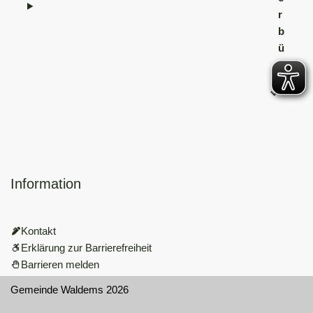
r
b
ü
r
o
Information
Kontakt
Erklärung zur Barrierefreiheit
Barrieren melden
Gemeinde Waldems 2026