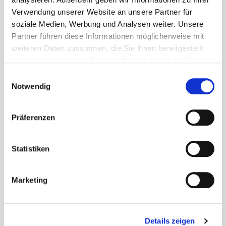
65529 Waldems-Esch
Verwendung unserer Website an unsere Partner für
soziale Medien, Werbung und Analysen weiter. Unsere
06126 592-0
Partner führen diese Informationen möglicherweise mit
bgm@gemeinde-waldems.de
weiteren Daten zusammen, die Sie ihnen bereitgestellt
haben oder die sie im Rahmen Ihrer Nutzung der Dienste
gesammelt haben.
Einwilligungsauswahl
Notwendig
Präferenzen
Sprechzeiten
Statistiken
A
Marketing
ll
g
e
Details zeigen
m