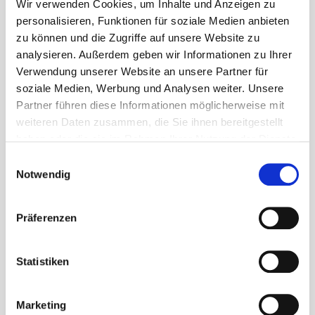
Wir verwenden Cookies, um Inhalte und Anzeigen zu
Kontakt
personalisieren, Funktionen für soziale Medien anbieten
zu können und die Zugriffe auf unsere Website zu
analysieren. Außerdem geben wir Informationen zu Ihrer
Gemeinde Waldems
Verwendung unserer Website an unsere Partner für
Rathaus (Gemeindeverwaltung)
soziale Medien, Werbung und Analysen weiter. Unsere
Schulgasse 2
Partner führen diese Informationen möglicherweise mit
65529 Waldems-Esch
weiteren Daten zusammen, die Sie ihnen bereitgestellt
haben oder die sie im Rahmen Ihrer Nutzung der Dienste
gesammelt haben.
06126 592-0
Einwilligungsauswahl
Notwendig
bgm@gemeinde-waldems.de
Präferenzen
Statistiken
Sprechzeiten
Marketing