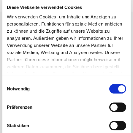
Diese Webseite verwendet Cookies
Wir verwenden Cookies, um Inhalte und Anzeigen zu
personalisieren, Funktionen für soziale Medien anbieten
zu können und die Zugriffe auf unsere Website zu
Kontakt
analysieren. Außerdem geben wir Informationen zu Ihrer
Verwendung unserer Website an unsere Partner für
soziale Medien, Werbung und Analysen weiter. Unsere
Gemeinde Waldems
Partner führen diese Informationen möglicherweise mit
Rathaus (Gemeindeverwaltung)
weiteren Daten zusammen, die Sie ihnen bereitgestellt
Schulgasse 2
haben oder die sie im Rahmen Ihrer Nutzung der Dienste
65529 Waldems-Esch
gesammelt haben.
Einwilligungsauswahl
Notwendig
06126 592-0
bgm@gemeinde-waldems.de
Präferenzen
Statistiken