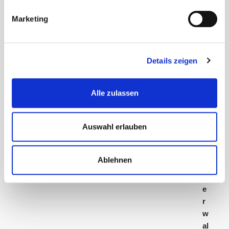
Marketing
Sprechzeiten
Details zeigen
A
ll
Alle zulassen
g
e
Auswahl erlauben
m
ei
n
Ablehnen
e
V
e
r
w
al