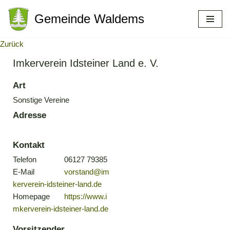
Gemeinde Waldems
Zum
Inhalt
Zurück
springen
Imkerverein Idsteiner Land e. V.
Art
Sonstige Vereine
Adresse
Kontakt
Telefon
06127 79385
E-Mail
vorstand@im
kerverein-idsteiner-land.de
Homepage
https://www.i
mkerverein-idsteiner-land.de
Vorsitzender