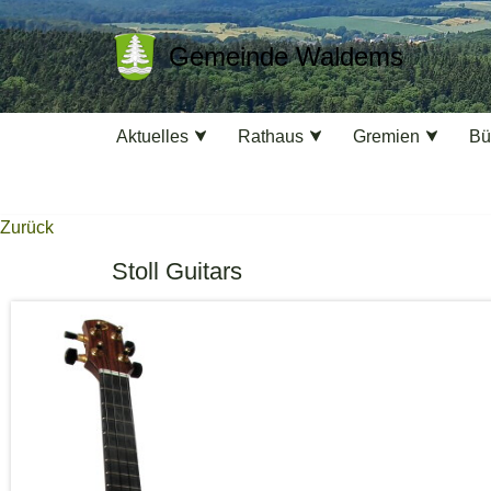
Gemeinde Waldems
Zum
Inhalt
springen
Aktuelles
Rathaus
Gremien
Bü
Zurück
Stoll Guitars