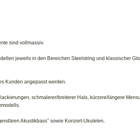
nte sind vollmassiv.
odellen jeweils in den Bereichen Steelstring und klassischer Gi
des Kunden angepasst werden.
llackierungen, schmalerer/breiterer Hals, kürzere/längere Mens
mmodells.
egendären Akustikbass" sowie Konzert-Ukulelen.