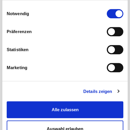
Sprechzeiten
gesammelt haben.
Einwilligungsauswahl
Notwendig
A
Präferenzen
ll
g
e
Statistiken
m
ei
Marketing
n
e
V
e
Details zeigen
r
w
Alle zulassen
al
t
u
Auswahl erlauben