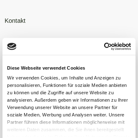
Kontakt
Gemeinde Waldems
Rathaus (Gemeindeverwaltung)
Schulgasse 2
65529 Waldems-Esch
Diese Webseite verwendet Cookies
Wir verwenden Cookies, um Inhalte und Anzeigen zu
06126 592-0
personalisieren, Funktionen für soziale Medien anbieten
bgm@gemeinde-waldems.de
zu können und die Zugriffe auf unsere Website zu
analysieren. Außerdem geben wir Informationen zu Ihrer
Verwendung unserer Website an unsere Partner für
soziale Medien, Werbung und Analysen weiter. Unsere
Partner führen diese Informationen möglicherweise mit
weiteren Daten zusammen, die Sie ihnen bereitgestellt
haben oder die sie im Rahmen Ihrer Nutzung der Dienste