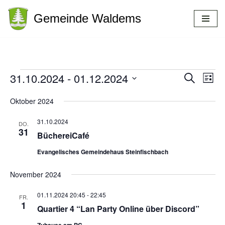
Gemeinde Waldems
Zum
Inhalt
springen
31.10.2024
 - 
01.12.2024
Veranstal
Suche
Vera
Liste
Ansi
Datum
Suche
Oktober 2024
Navi
wählen.
und
31.10.2024
Ansichten
DO.
31
BüchereiCafé
Navigatio
Evangelisches Gemeindehaus Steinfischbach
November 2024
01.11.2024 20:45
-
22:45
FR.
1
Quartier 4 “Lan Party Online über Discord”