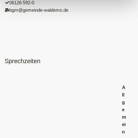
06126 592-0
bgm@gemeinde-waldems.de
Sprechzeiten
A
ll
g
e
m
ei
n