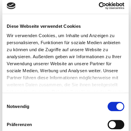
27.11.2024 15:00
-
17:00
MI.
27
Café Lebensfreude im Haus “Goldener Grund”
Haus „Goldener Grund“, Im Brühl 1, 65529 Waldems-Esch
Diese Webseite verwendet Cookies
28.11.2024
DO.
Wir verwenden Cookies, um Inhalte und Anzeigen zu
28
BüchereiCafé
personalisieren, Funktionen für soziale Medien anbieten
zu können und die Zugriffe auf unsere Website zu
Evangelisches Gemeindehaus Steinfischbach
analysieren. Außerdem geben wir Informationen zu Ihrer
Verwendung unserer Website an unsere Partner für
30.11.2024
SA.
30
soziale Medien, Werbung und Analysen weiter. Unsere
Adventsmarkt Bermbach
Partner führen diese Informationen möglicherweise mit
Evanglisches Gemeindehaus Bermbach
weiteren Daten zusammen, die Sie ihnen bereitgestellt
haben oder die sie im Rahmen Ihrer Nutzung der Dienste
gesammelt haben.
Einwilligungsauswahl
Veranstaltungen
Veran
Vorherige
Heute
Nächste
Notwendig
Kalender abonnieren
Präferenzen